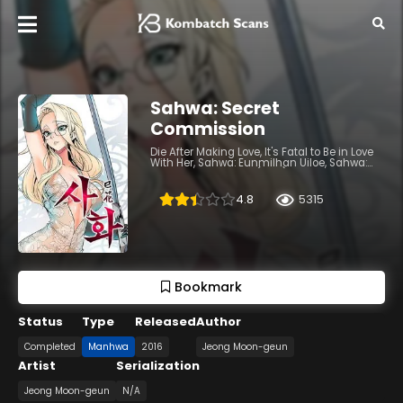
Sahwa: Secret
Commission
Die After Making Love, It's Fatal to Be in Love
With Her, Sahwa: Eunmilhan Uiloe, Sahwa:
Private Request, 사화(巳花): 은밀한 의뢰
4.8
5315
Bookmark
Status
Type
Released
Author
Completed
Manhwa
2016
Jeong Moon-geun
Artist
Serialization
Jeong Moon-geun
N/A