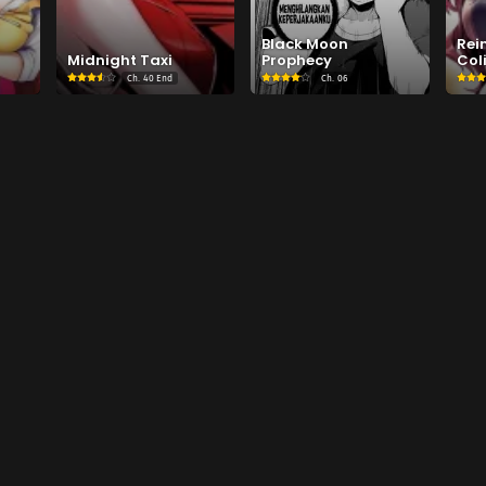
er 88
Chapter 87
Chapter 86
r 19, 2024
Desember 19, 2024
September 18, 2024
Black Moon
Rei
Midnight Taxi
Prophecy
Col
Ch.
40 End
Ch.
06
er 84
Chapter 83
Chapter 82
27, 2024
Agustus 23, 2024
Agustus 14, 2024
er 80
Chapter 79
Chapter 78
2024
Juli 11, 2024
Juli 3, 2024
er 76
Chapter 75
Chapter 74
 2024
Juni 11, 2024
Juni 11, 2024
er 72
Chapter 71
Chapter 70
 2024
Mei 14, 2024
Mei 14, 2024
er 68 End S1
Chapter 67
Chapter 66
2024
Februari 19, 2024
Februari 13, 2024
er 64
Chapter 63
Chapter 62