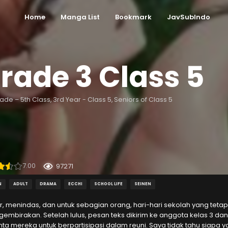
Home
Manga List
Bookmark
JavSubIndo
rade 3 Class 5
ade – 5th Class, 3rd Year - Class 5, Seniors of Class 5
7.00
97271
N
ADULT
DRAMA
ECCHI
SCHOOL LIFE
SEINEN
ar, menindas, dan untuk sebagian orang, hari-hari sekolah yang te
mbirakan. Setelah lulus, pesan teks dikirim ke anggota kelas 3 dan
a mereka untuk berpartisipasi dalam reuni. Saya tidak tahu siapa 