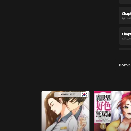
Chapt
Agustus 
Chapt
Juli 1, 2
Chapt
Mei 27, 
Komb
Chapt
Mei 27, 
COMPLETED
Chapt
Maret 1,
Chapt
Januari 