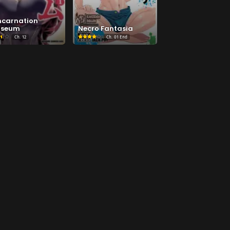
Chapter 85
September 5, 2024
ncarnation
iseum
Necro Fantasia
Ch.
12
Ch.
01 End
Chapter 81
Agustus 14, 2024
Chapter 77
Juni 27, 2024
Chapter 73
Juni 11, 2024
Chapter 69
Mei 14, 2024
Chapter 65
Februari 4, 2024
Chapter 61