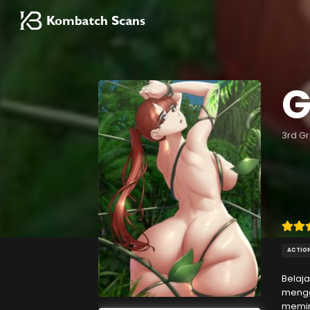
G
3rd Gr
ACTIO
Belaj
mengge
memint