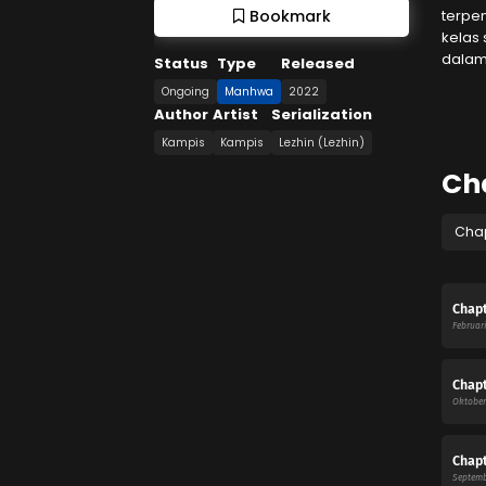
terpe
Bookmark
kelas
dalam
Status
Type
Released
Ongoing
Manhwa
2022
Author
Artist
Serialization
Kampis
Kampis
Lezhin (Lezhin)
Cha
Cha
Chapt
Februari
Chapt
Oktober 
Chapt
Septemb