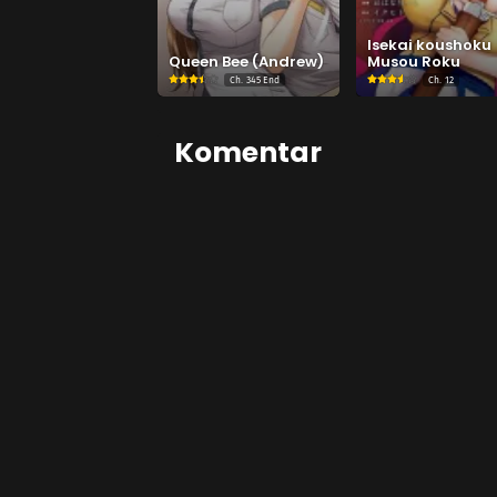
Chapt
Desembe
Isekai koushoku
Queen Bee (Andrew)
Musou Roku
Ch.
345 End
Ch.
12
Chapt
Agustus 
Komentar
Chapt
Juli 20, 
Chapt
Juni 18,
Chapt
Juni 11,
Chapt
Mei 14, 
Chapt