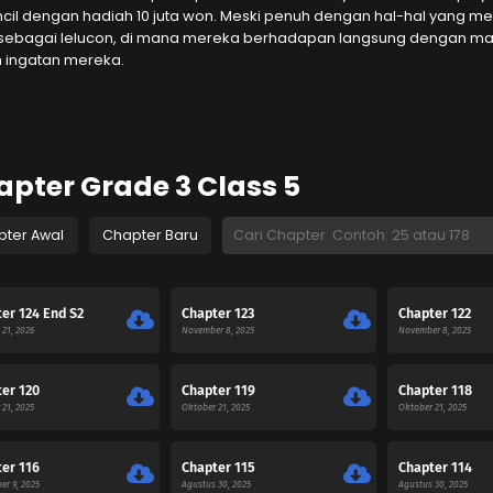
ncil dengan hadiah 10 juta won. Meski penuh dengan hal-hal yang m
 sebagai lelucon, di mana mereka berhadapan langsung dengan mas
 ingatan mereka.
pter Grade 3 Class 5
pter Awal
Chapter Baru
er 124 End S2
Chapter 123
Chapter 122
 21, 2026
November 8, 2025
November 8, 2025
er 120
Chapter 119
Chapter 118
21, 2025
Oktober 21, 2025
Oktober 21, 2025
er 116
Chapter 115
Chapter 114
er 9, 2025
Agustus 30, 2025
Agustus 30, 2025