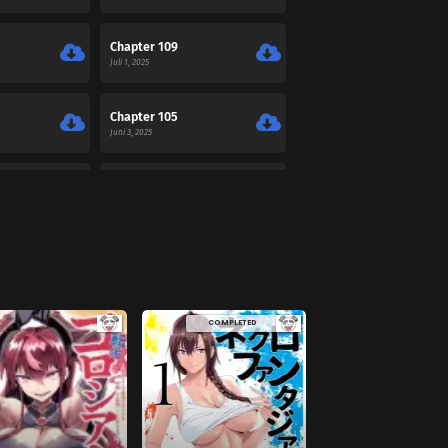
Chapter 109
Juli 1, 2025
Chapter 105
Juni 3, 2025
Chapter 101
Mei 27, 2025
Chapter 97
Maret 13, 2025
COMPLETED
Chapter 93
Januari 30, 2025
Chapter 89
Desember 24, 2024