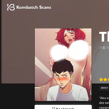
T
가출 
ADULT
“Aku 
dia s
rasan