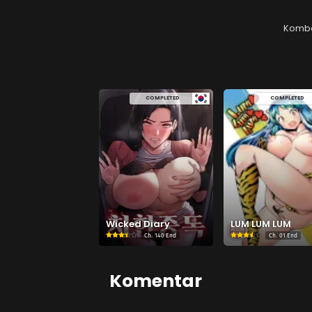
Chapt
Septemb
Komb
Chapt
Septemb
COMPLETED
COMPLETED
Chapt
Septemb
Chapt
Septemb
Chapt
Septemb
Wicked Diary
LUM LUM LUM
Ch.
140 End
Ch.
01 End
Chapt
Septemb
Komentar
Chapt
Septemb