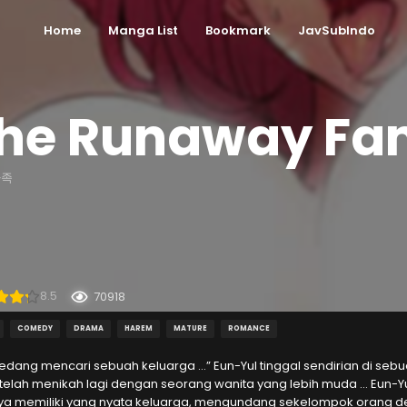
Home
Manga List
Bookmark
JavSubIndo
he Runaway Fa
가족
8.5
70918
COMEDY
DRAMA
HAREM
MATURE
ROMANCE
sedang mencari sebuah keluarga …” Eun-Yul tinggal sendirian di se
etelah menikah lagi dengan seorang wanita yang lebih muda … Eun-
ya memiliki yang nyata keluarga, mengundang sekelompok orang de