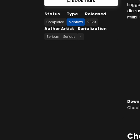
Bookmark
tingg
dia ra
Status
Type
Released
miliki
Completed
Manhwa
2020
Author
Artist
Serialization
Serious
Serious
-
Down
Chapte
Ch