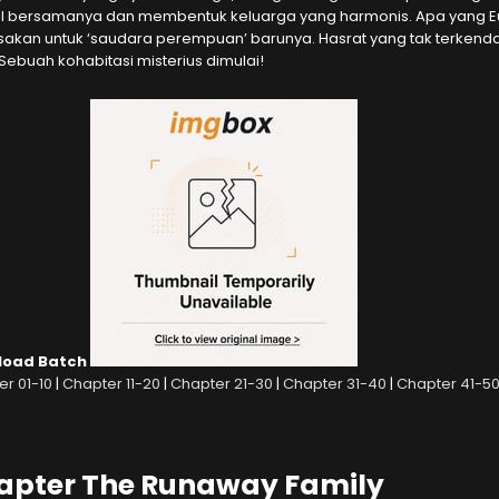
al bersamanya dan membentuk keluarga yang harmonis. Apa yang E
sakan untuk ‘saudara perempuan’ barunya. Hasrat yang tak terkendal
! Sebuah kohabitasi misterius dimulai!
load Batch
r 01-10
|
Chapter 11-20
|
Chapter 21-30
|
Chapter 31-40
|
Chapter 41-5
apter The Runaway Family