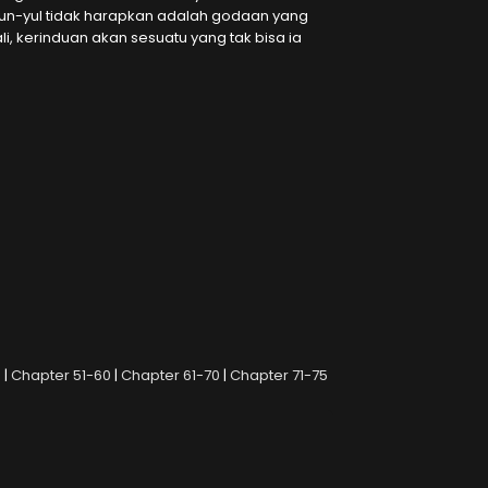
un-yul tidak harapkan adalah godaan yang
i, kerinduan akan sesuatu yang tak bisa ia
0
|
Chapter 51-60
|
Chapter 61-70
|
Chapter 71-75