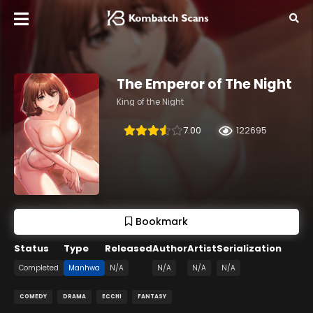
The Emperor of The Night
King of the Night
7.00
122695
Bookmark
Status
Type
Released
Author
Artist
Serialization
Completed
Manhwa
N/A
N/A
N/A
N/A
COMEDY
DRAMA
ECCHI
FANTASY