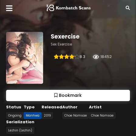
Sexercise
Sex Exercise
8.3
18452
Bookmark
Status
Type
Released
Author
Artist
Ongoing
Manhwa
2019
Choe Namsae
Choe Namsae
Serialization
Lezhin (Lezhin)