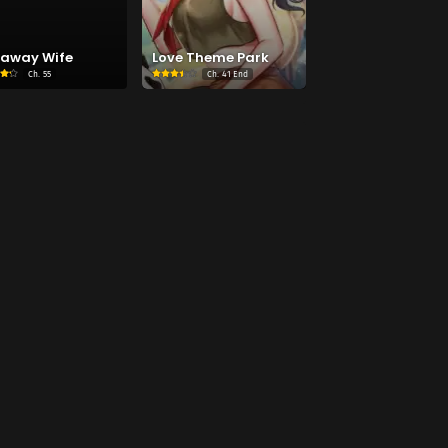
away Wife
Love Theme Park
Ch.
55
Ch.
41 End