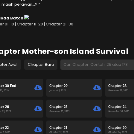
iri masih perawan…?!”
load Batch
r 01-10
|
Chapter 11-20
|
Chapter 21-30
apter Mother-son Island Survival
pter Awal
Chapter Baru
er 30 End
Chapter 29
Chapter 28
10, 2024
Januari 5, 2024
Desember 27, 2023
er 26
Chapter 25
Chapter 24
r 23, 2023
Desember 23, 2023
November 30, 2023
er 22
Chapter 21
Chapter 20
r 7, 2023
Oktober 31, 2023
Oktober 24, 2023