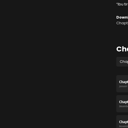
“Ibu t
Down
Chapte
Ch
Cha
Chapt
Januari 
Chapt
Desembe
Chapt
Novembe