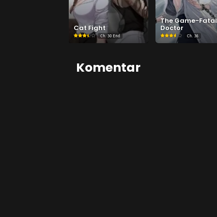
The Game-Fata
Cat Fight
Doctor
Ch.
30 End
Ch.
36
Komentar