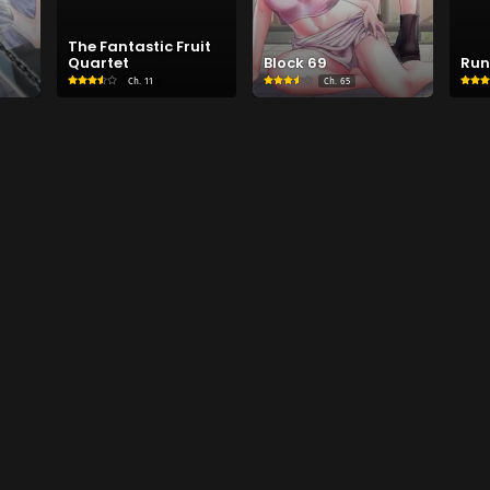
l
The Fantastic Fruit
Quartet
Block 69
Run
Ch.
11
Ch.
65