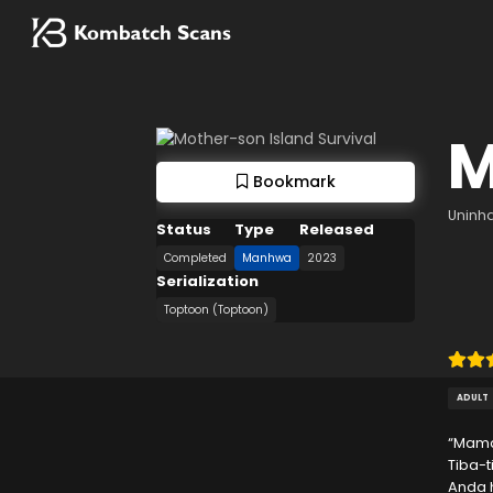
M
Bookmark
Uninha
Status
Type
Released
Completed
Manhwa
2023
Serialization
Toptoon (Toptoon)
ADULT
“Mama
Tiba-t
Anda 