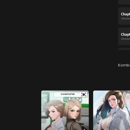
Chapt
Oktober 
Chapt
Oktober 
Chapt
Agustus 
Komb
Chapt
Juli 27, 
COMPLETED
Chapt
Juli 26, 