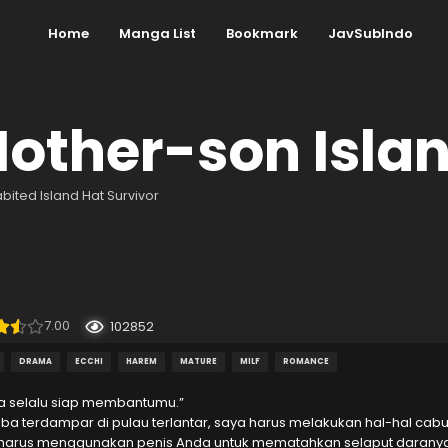
Home
Manga List
Bookmark
JavSubIndo
other-son Islan
bited Island Hat Survivor
7.00
102852
DRAMA
ECCHI
HAREM
MATURE
MILF
ROMANCE
 selalu siap membantumu.”
iba terdampar di pulau terlantar, saya harus melakukan hal-hal cabul 
harus menggunakan penis Anda untuk mematahkan selaput darany