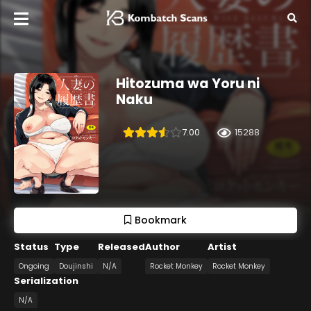
Hitozuma wa Yoru ni
Naku
7.00
15288
Bookmark
Status
Type
Released
Author
Artist
Ongoing
Doujinshi
N/A
Rocket Monkey
Rocket Monkey
Serialization
N/A