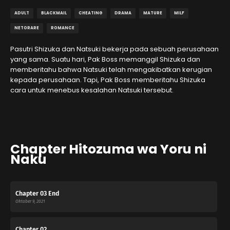
ADULT
BLACKMAIL
CHEATING
DRAMA
MATURE
MILF
NETORARE
ROMANCE
Pasutri Shizuka dan Natsuki bekerja pada sebuah perusahaan
yang sama. Suatu hari, Pak Boss memanggil Shizuka dan
memberitahu bahwa Natsuki telah mengakibatkan kerugian
kepada perusahaan. Tapi, Pak Boss memberitahu Shizuka
cara untuk menebus kesalahan Natsuki tersebut.
Chapter Hitozuma wa Yoru ni
Naku
Chapter 03 End
Oktober 9, 2021
Chapter 02