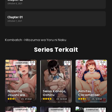
Oktober 8, 2021
Chapter 01
Oktober 7, 2021
Kombatch
›
Hitozuma wa Yoru ni Naku
Series Terkait
COMPLETED
Niizuma
Seiso Kanojo,
Aimitsu
Joushi wa
Ochiru
Carameliser
Buka no
Ch.
01 End
Ch.
02 End
Ch.
12 End
Chinpo de Do-
M Ochi
COMPLETED
COMPLETED
COMPLETED