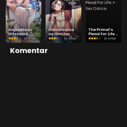
Hajimete no
Danchizuma
The Primal’s
Hitozuma
no Himitsu
Plead For Life +
Sex Dance
Ch.
07 End
Ch.
01 End
Ch.
01 End
Komentar