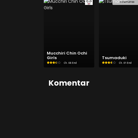
COMPLETED
Mucchiri Chin Ochi
Girls
Tsumaduki
Ch.
08 End
Ch.
01 End
Komentar