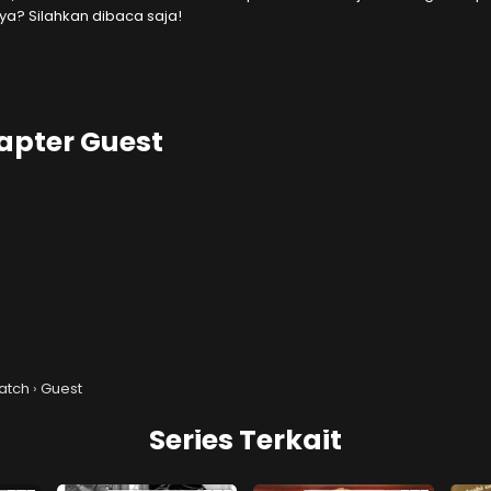
ya? Silahkan dibaca saja!
apter Guest
ter
atch
›
Guest
Series Terkait