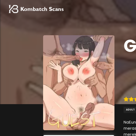
G
ADULT
NaEun
meras
mereka