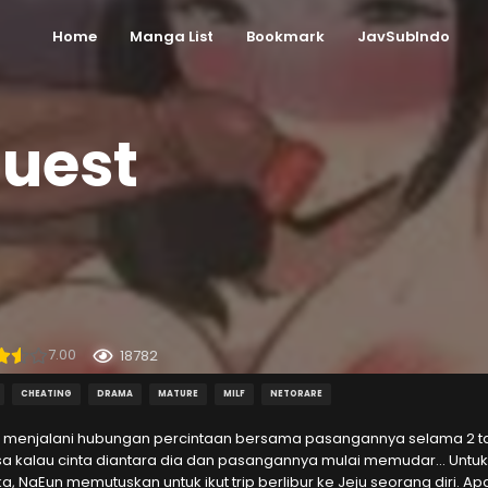
Home
Manga List
Bookmark
JavSubIndo
uest
7.00
18782
CHEATING
DRAMA
MATURE
MILF
NETORARE
 menjalani hubungan percintaan bersama pasangannya selama 2 tah
a kalau cinta diantara dia dan pasangannya mulai memudar… Untuk
, NaEun memutuskan untuk ikut trip berlibur ke Jeju seorang diri. A