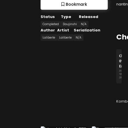
nantin
Bookmark
Status
Type
Released
Completed
Doujinshi
N/A
Author
Artist
Serialization
Ch
Laliberle
Laliberle
N/A
Chap
01
End
Juni
18,
2022
Komb