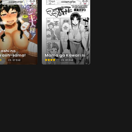
COMPLETED
COMPLETED
ashi no
raoh-sama!
Mama ga Kawari ni
Ch.
07 End
Ch.
01 End