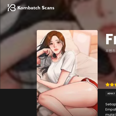
F
프렌즈
ADULT
Setia
Empat
mulai