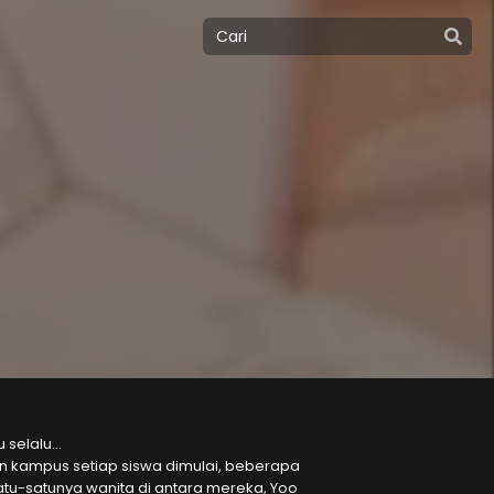
u selalu…
an kampus setiap siswa dimulai, beberapa
tu-satunya wanita di antara mereka, Yoo