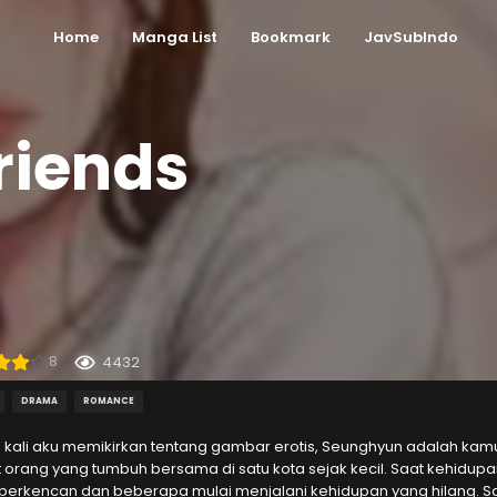
Home
Manga List
Bookmark
JavSubIndo
riends
8
4432
DRAMA
ROMANCE
p kali aku memikirkan tentang gambar erotis, Seunghyun adalah kam
 orang yang tumbuh bersama di satu kota sejak kecil. Saat kehidup
 berkencan dan beberapa mulai menjalani kehidupan yang hilang. Sa