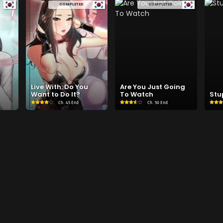
COMPLETED
COMPLETED
Live With: Do You
Are You Just Going
Want to Do It?
To Watch
Stu
Ch.
45 End
Ch.
50 End