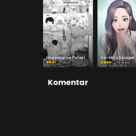
COMPLETED
Imasara na Futari
Gu-Ho’s Escape
Ch.
01
Ch.
30 End
Komentar