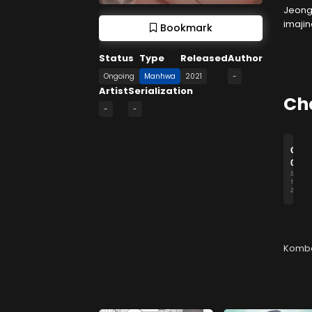
Jeong
imaji
Bookmark
Status
Type
Released
Author
Ongoing
Manhwa
2021
-
Artist
Serialization
Ch
-
-
Chap
01
Septem
1,
2021
Komb