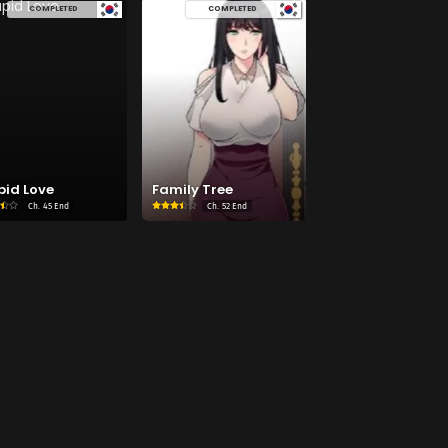
COMPLETED
COMPLETED
pid Love
Family Tree
Ch.
45 End
Ch.
52 End