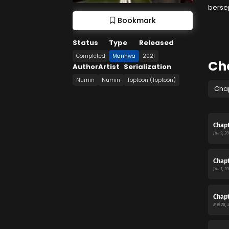
berse
Bookmark
Status
Type
Released
Completed
Manhwa
2021
Ch
Author
Artist
Serialization
Numin
Numin
Toptoon (Toptoon)
Cha
Chapt
Juli 9, 2
Chapt
Juli 1, 2
Chapt
Mei 28, 