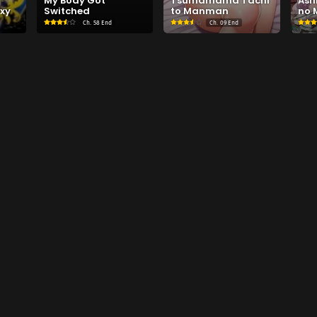
My Body Got
Tsumamama Tachi
Ash
xy
Switched
to Manman
no 
Ch.
58 End
Ch.
09 End