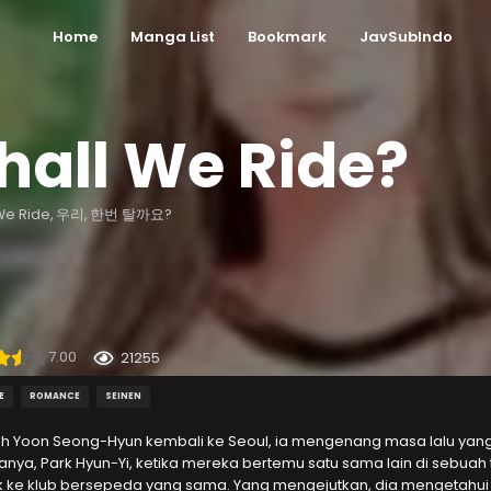
Home
Manga List
Bookmark
JavSubIndo
hall We Ride?
 We Ride, 우리, 한번 탈까요?
7.00
21255
E
ROMANCE
SEINEN
ah Yoon Seong-Hyun kembali ke Seoul, ia mengenang masa lalu ya
anya, Park Hyun-Yi, ketika mereka bertemu satu sama lain di sebua
 ke klub bersepeda yang sama. Yang mengejutkan, dia mengetahui b