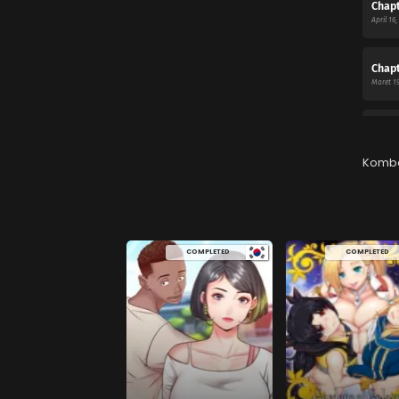
Chapt
April 16,
Chapt
Maret 19
Chapt
Maret 16
Komb
Chapt
Februari
COMPLETED
COMPLETED
Chapt
Februari
Chapt
Desembe
Chapt
Desembe