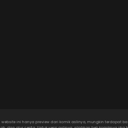
 website ini hanya preview dari komik aslinya, mungkin terdapat b
, dan alur cerita. Untuk versi aslinya, silahkan beli komiknya jika 