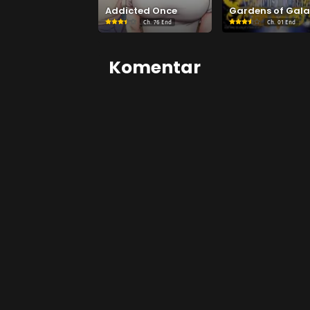
Addicted Once
Gardens of Gala
Ch.
76 End
Ch.
01 End
Komentar