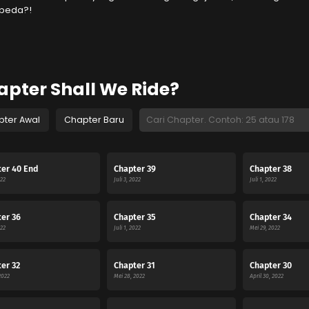
peda?!
apter Shall We Ride?
pter Awal
Chapter Baru
er 40 End
Chapter 39
Chapter 38
022
Juli 3, 2022
Juli 1, 2022
er 36
Chapter 35
Chapter 34
022
Juli 1, 2022
Mei 29, 2022
er 32
Chapter 31
Chapter 30
2022
Mei 28, 2022
April 30, 2022