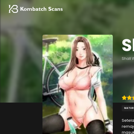
S
Shall
MATUR
Setel
remaj
masuk