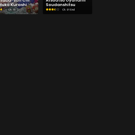
itaba-san Chi
Atsuatsu Oyanami
Muko Kurashi
Soudanshitsu
Ch.
15
Ch.
01 End