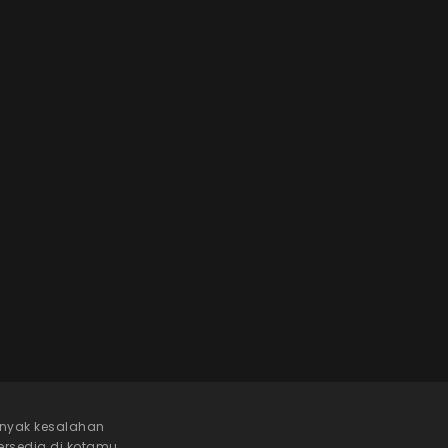
anyak kesalahan
tersedia di kotamu.