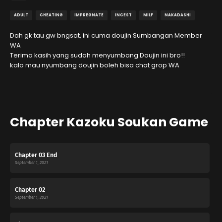
ADULT
CHEATING
IMPREGNATE
INCEST
MILF
NAKADASHI
Dah gk tau gw bngsat, ini cuma doujin Sumbangan Member
WA
Terima kasih yang sudah menyumbang Doujin ini bro!!
kalo mau nyumbang doujin boleh bisa chat grop WA
Chapter Kazoku Soukan Game
Chapter 03 End
September 1, 2021
Chapter 02
September 1, 2021