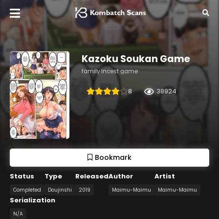
Kazoku Soukan Game
family Incest game
8
38924
Bookmark
Status
Type
Released
Author
Artist
Completed
Doujinshi
2019
Maimu-Maimu
Maimu-Maimu
Serialization
N/A