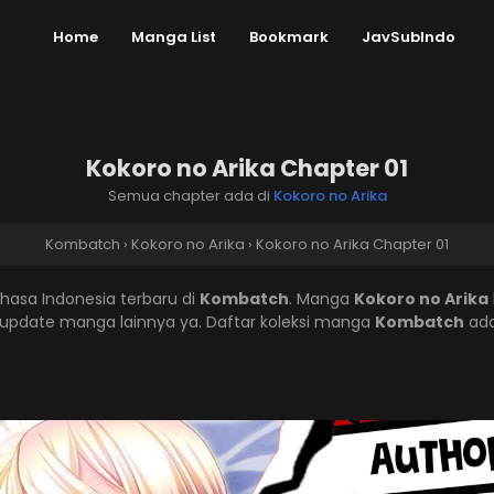
Home
Manga List
Bookmark
JavSubIndo
Kokoro no Arika Chapter 01
Semua chapter ada di
Kokoro no Arika
Kombatch
›
Kokoro no Arika
›
Kokoro no Arika Chapter 01
hasa Indonesia terbaru di
Kombatch
. Manga
Kokoro no Arika
pdate manga lainnya ya. Daftar koleksi manga
Kombatch
ada