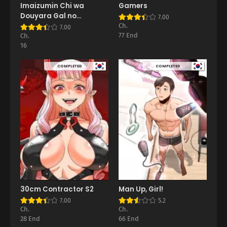
Imaizumin Chi wa
Gamers
Douyara Gal no
7.00
Tamariba ni Natteru
Ch.
7.00
Rashii~DEEP~
77 End
Ch.
16
COMPLETED
COMPLETED
30cm Contractor S2
Man Up, Girl!
7.00
5.2
Ch.
Ch.
28 End
66 End